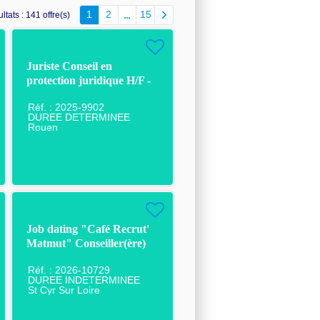
1
2
15
ltats :
141 offre(s)
Juriste Conseil en
protection juridique H/F -
CDD - Rouen
Réf. : 2025-9902
DUREE DETERMINEE
Rouen
Job dating "Café Recrut'
Matmut" Conseiller(ère)
Téléphonique en Assurance
Réf. : 2026-10729
DUREE INDETERMINEE
St Cyr Sur Loire