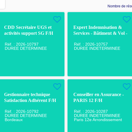
Nombre de résu
CDD Secrétaire UGS et
Expert Indemnisation &
activités support SG F/H
Services - Bâtiment & Vol -
Pau F/H
Réf. : 2026-10797
Réf. : 2026-10757
DUREE DETERMINEE
DUREE INDETERMINEE
Gestionnaire technique
Conseiller en Assurance -
Satisfaction Adhérent F/H
PARIS 12 F/H
F/H
Réf. : 2026-10792
Réf. : 2026-10287
DUREE DETERMINEE
DUREE INDETERMINEE
Bordeaux
Paris 12e Arrondissement