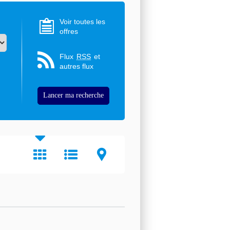
Voir toutes les
offres
Flux
RSS
et
autres flux