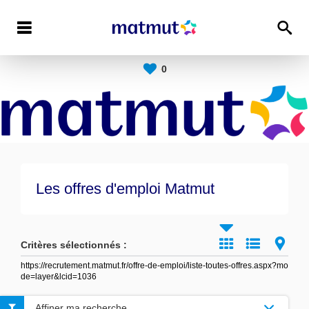
0
Les offres d'emploi Matmut
Critères sélectionnés :
https://recrutement.matmut.fr/offre-de-emploi/liste-toutes-offres.aspx?mo
de=layer&lcid=1036
Affiner ma recherche