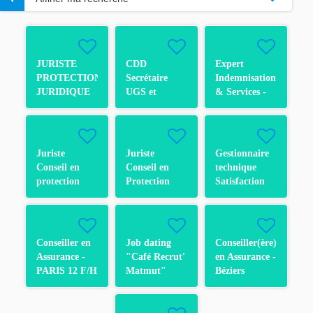
JURISTE
CDD
Expert
PROTECTION
Secrétaire
Indemnisation
JURIDIQUE
UGS et
& Services -
F/H
activités
Bâtiment &
support SG
Vol - Pau F/H
F/H
Juriste
Juriste
Gestionnaire
Conseil en
Conseil en
technique
protection
Protection
Satisfaction
juridique H/F
Juridique H/F
Adhérent F/H
- CDD -
- CDI - Rouen
F/H
Rouen
Conseiller en
Job dating
Conseiller(ère)
Assurance -
"Café Recrut'
en Assurance -
PARIS 12 F/H
Matmut"
Béziers
Conseiller(ère)
Clémenceau
Téléphonique
en Assurance