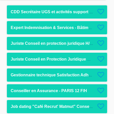
CDD Secrétaire UGS et activités support SG F/H
Expert Indemnisation & Services - Bâtiment & Vol - Pau F/H
Juriste Conseil en protection juridique H/F - CDD - Rouen
Juriste Conseil en Protection Juridique H/F - CDI - Rouen
Gestionnaire technique Satisfaction Adhérent F/H F/H
Conseiller en Assurance - PARIS 12 F/H
Job dating "Café Recrut' Matmut" Conseiller(ère) Téléphonique en Assurance