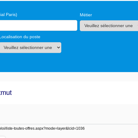
al Paris)
Métier
Localisation du poste
tmut
mploi/liste-toutes-offres.aspx?mode=layer&lcid=1036