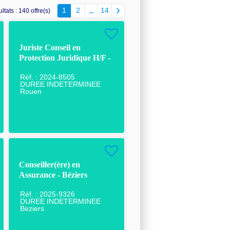
1
2
14
ltats :
140 offre(s)
Juriste Conseil en
Protection Juridique H/F -
CDI - Rouen
Réf. : 2024-8505
DUREE INDETERMINEE
Rouen
Conseiller(ère) en
Assurance - Béziers
Clémenceau
Réf. : 2025-9326
DUREE INDETERMINEE
Beziers