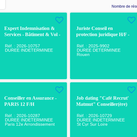
Nombre de résu
Expert Indemnisation &
Juriste Conseil en
Services - Bâtiment & Vol -
protection juridique H/F -
Pau F/H
CDD - Rouen
Réf. : 2026-10757
Réf. : 2025-9902
DUREE INDETERMINEE
DUREE DETERMINEE
Rouen
Conseiller en Assurance -
Job dating "Café Recrut'
PARIS 12 F/H
Matmut" Conseiller(ère)
Téléphonique en Assurance
Réf. : 2026-10287
Réf. : 2026-10729
DUREE INDETERMINEE
DUREE INDETERMINEE
Paris 12e Arrondissement
St Cyr Sur Loire