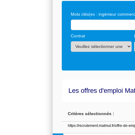
Mots clés
(ex : ingénieur commerci
Contrat
Les offres d'emploi Ma
Critères sélectionnés :
https://recrutement.matmut.fr/offre-de-e