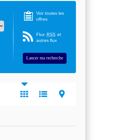
Voir toutes les
offres
Flux
RSS
et
autres flux