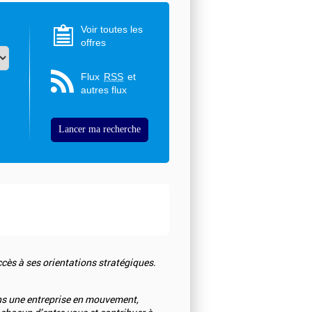
Voir toutes les
offres
Flux
RSS
et
autres flux
ès à ses orientations stratégiques.
dans une entreprise en mouvement,