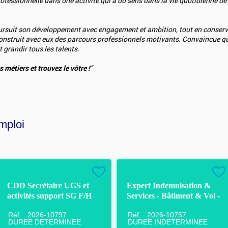
professionnelle dans une activité qui a du sens dans la vie quotidienne de
suit son développement avec engagement et ambition, tout en conserv
 construit avec eux des parcours professionnels motivants. Convaincue que
 grandir tous les talents.
 métiers et trouvez le vôtre !
"
mploi
CDD Secrétaire UGS et
Expert Indemnisation &
activités support SG F/H
Services - Bâtiment & Vol -
Pau F/H
Réf. : 2026-10797
Réf. : 2026-10757
DUREE DETERMINEE
DUREE INDETERMINEE