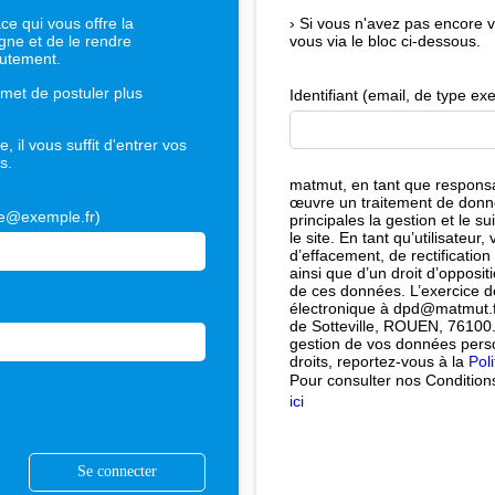
e qui vous offre la
›
Si vous n'avez pas encore 
igne et de le rendre
vous via le bloc ci-dessous.
rutement.
met de postuler plus
Identifiant (email, de type 
, il vous suffit d'entrer vos
s.
matmut, en tant que responsa
œuvre un traitement de donné
ple@exemple.fr)
principales la gestion et le 
le site. En tant qu’utilisateur
d’effacement, de rectification
ainsi que d’un droit d’oppositi
de ces données. L’exercice de
électronique à dpd@matmut.fr
de Sotteville, ROUEN, 76100. 
gestion de vos données perso
droits, reportez-vous à la
Poli
Pour consulter nos Conditions
ici