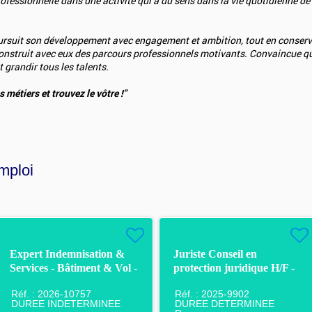
professionnelle dans une activité qui a du sens dans la vie quotidienne de
suit son développement avec engagement et ambition, tout en conserv
 construit avec eux des parcours professionnels motivants. Convaincue que
 grandir tous les talents.
 métiers et trouvez le vôtre !
"
mploi
Expert Indemnisation &
Juriste Conseil en
Services - Bâtiment & Vol -
protection juridique H/F -
Pau F/H
CDD - Rouen
Réf. : 2026-10757
Réf. : 2025-9902
DUREE INDETERMINEE
DUREE DETERMINEE