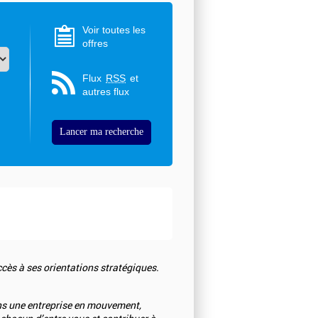
Voir toutes les
offres
Flux
RSS
et
autres flux
ès à ses orientations stratégiques.
dans une entreprise en mouvement,