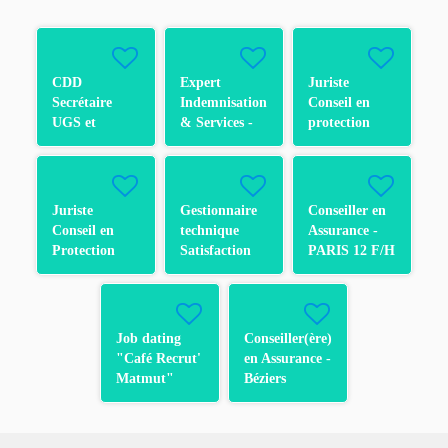
CDD
Expert
Juriste
Secrétaire
Indemnisation
Conseil en
UGS et
& Services -
protection
activités
Bâtiment &
juridique H/F
support SG
Vol - Pau F/H
- CDD -
F/H
Rouen
Juriste
Gestionnaire
Conseiller en
Conseil en
technique
Assurance -
Protection
Satisfaction
PARIS 12 F/H
Juridique H/F
Adhérent F/H
- CDI - Rouen
F/H
Job dating
Conseiller(ère)
"Café Recrut'
en Assurance -
Matmut"
Béziers
Conseiller(ère)
Clémenceau
Téléphonique
en Assurance