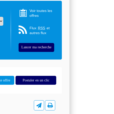
Voir toutes les
offres
Flux
RSS
et
autres flux