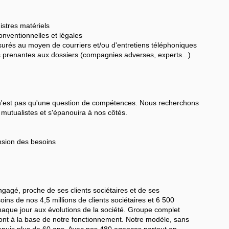
nistres matériels
conventionnelles et légales
ssurés au moyen de courriers et/ou d'entretiens téléphoniques
es prenantes aux dossiers (compagnies adverses, experts...)
e n'est pas qu'une question de compétences. Nous recherchons
mutualistes et s'épanouira à nos côtés.
nsion des besoins
gagé, proche de ses clients sociétaires et de ses
ins de nos 4,5 millions de clients sociétaires et 6 500
aque jour aux évolutions de la société. Groupe complet
sont à la base de notre fonctionnement. Notre modèle, sans
 depuis plus de 60 ans. Avec nos 480 agences partout en