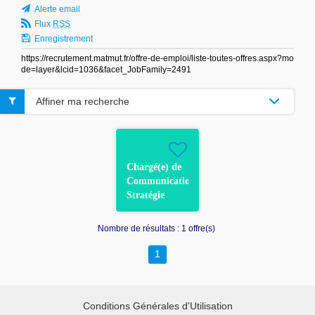
Alerte email
Flux
RSS
Enregistrement
https://recrutement.matmut.fr/offre-de-emploi/liste-toutes-offres.aspx?mo
de=layer&lcid=1036&facet_JobFamily=2491
Affiner ma recherche
Chargé(e) de
Communication
Stratégie
publicitaire /
CDD 18 mois
Nombre de résultats :
1 offre(s)
F/H
1
Conditions Générales d'Utilisation