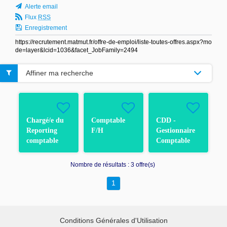
Alerte email
Flux
RSS
Enregistrement
https://recrutement.matmut.fr/offre-de-emploi/liste-toutes-offres.aspx?mo
de=layer&lcid=1036&facet_JobFamily=2494
Affiner ma recherche
Chargé/e du
Comptable
CDD -
Reporting
F/H
Gestionnaire
comptable
Comptable
F/H
F/H
Nombre de résultats :
3 offre(s)
1
Conditions Générales d'Utilisation