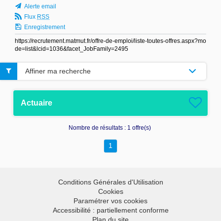
Alerte email
Flux
RSS
Enregistrement
https://recrutement.matmut.fr/offre-de-emploi/liste-toutes-offres.aspx?mo
de=list&lcid=1036&facet_JobFamily=2495
Affiner ma recherche
Actuaire
Nombre de résultats :
1 offre(s)
1
Conditions Générales d'Utilisation
Cookies
Paramétrer vos cookies
Accessibilité : partiellement conforme
Plan du site