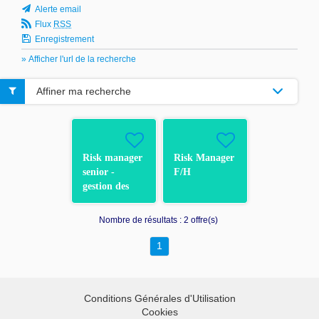
Alerte email
Flux
RSS
Enregistrement
» Afficher l'url de la recherche
Affiner ma recherche
Risk manager
Risk Manager
senior -
F/H
gestion des
risques liés à
la sous-
Nombre de résultats :
2 offre(s)
traitance des
services TIC
1
(DORA) F/H
Conditions Générales d'Utilisation
Cookies