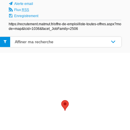
Alerte email
Flux
RSS
Enregistrement
https://recrutement.matmut.fr/offre-de-emploi/liste-toutes-offres.aspx?mo
de=map&lcid=1036&facet_JobFamily=2506
Affiner ma recherche