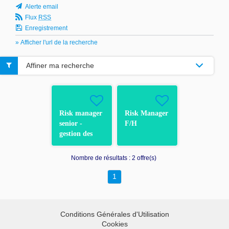
Alerte email
Flux
RSS
Enregistrement
» Afficher l'url de la recherche
Affiner ma recherche
Risk manager
Risk Manager
senior -
F/H
gestion des
risques liés à
la sous-
Nombre de résultats :
2 offre(s)
traitance des
services TIC
1
(DORA) F/H
Conditions Générales d'Utilisation
Cookies