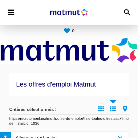
0
Les offres d'emploi Matmut
Critères sélectionnés :
https://recrutement.matmut.fr/offre-de-emploi/liste-toutes-offres.aspx?mo
de=list&lcid=1036
Affiner ma recherche