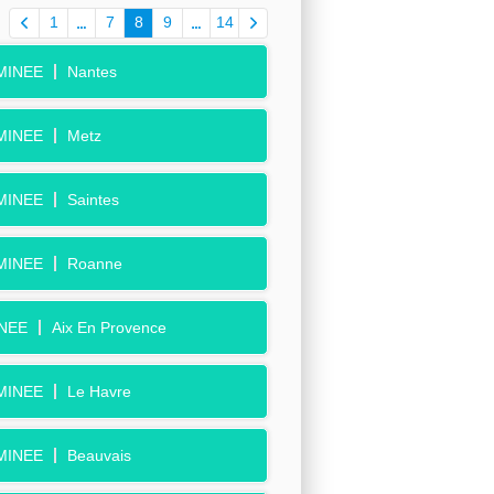
1
7
8
9
14
MINEE
Nantes
MINEE
Metz
MINEE
Saintes
MINEE
Roanne
NEE
Aix En Provence
MINEE
Le Havre
MINEE
Beauvais