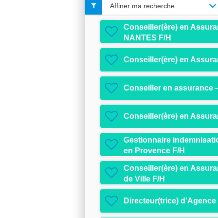
Affiner ma recherche
Conseiller(ère) en Assura
NANTES F/H
Conseiller(ère) en Assura
Conseiller en assurance -
Conseiller(ère) en Assur
Gestionnaire indemnisati
en Provence F/H
Conseiller(ère) en Assur
de Ville F/H
Directeur(trice) d'Agence