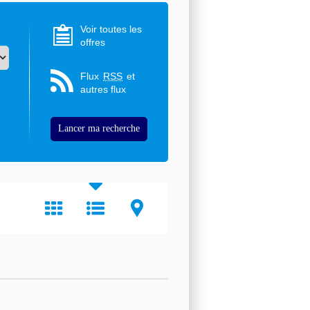
Voir toutes les
offres
Flux
RSS
et
autres flux