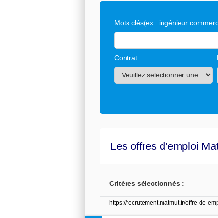
Mots clés
(ex : ingénieur commerci
Contrat
Les offres d'emploi Ma
Critères sélectionnés :
https://recrutement.matmut.fr/offre-de-em