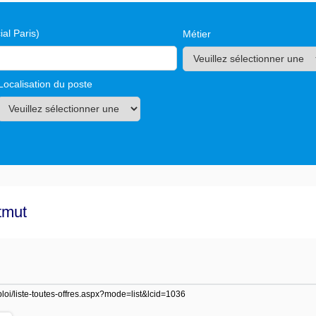
al Paris)
Métier
Localisation du poste
tmut
ploi/liste-toutes-offres.aspx?mode=list&lcid=1036