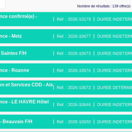
Nombre de résultats :
139 offre(s)
nce confirmé(e) -
Réf. : 2026-10179
DUREE INDETER
nce - Metz
Réf. : 2026-10677
DUREE INDETER
 Saintes F/H
Réf. : 2026-10673
DUREE INDETER
ance - Roanne
Réf. : 2026-10674
DUREE INDETER
on et Services CDD - Aix
Réf. : 2026-10672
DUREE DETERMI
ance - LE HAVRE Hôtel
Réf. : 2026-10646
DUREE INDETER
 - Beauvais F/H
Réf. : 2026-10630
DUREE INDETER